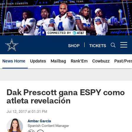
Skip
to
main
content
SHOP
TICKETS
Open menu button
News Home
Updates
Mailbag
Rank'Em
Cowbuzz
Past/Pre
Dak Prescott gana ESPY como
atleta revelación
Jul 12, 2017 at 01:31 PM
Ambar Garcia
Spanish Content Manager