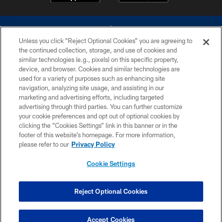
Unless you click “Reject Optional Cookies” you are agreeing to
the continued collection, storage, and use of cookies and
similar technologies (e.g., pixels) on this specific property,
device, and browser. Cookies and similar technologies are
©2026 Dallas Cowboys. All rights reserved. Do not duplicate in any form
without permission of the Dallas Cowboys. The Dallas Cowboys
used for a variety of purposes such as enhancing site
Cheerleaders will not initiate contact with any person to request personal or
navigation, analyzing site usage, and assisting in our
financial information.
marketing and advertising efforts, including targeted
advertising through third parties. You can further customize
PRIVACY POLICY
your cookie preferences and opt out of optional cookies by
clicking the “Cookies Settings” link in this banner or in the
ACCESSIBILITY
footer of this website’s homepage. For more information,
SITE MAP
please refer to our
Privacy Policy
AD CHOICES
Cookie Settings
YOUR PRIVACY CHOICES
COOKIE SETTINGS
Reject Optional Cookies
PREFERENCE CENTER
Accept Cookies