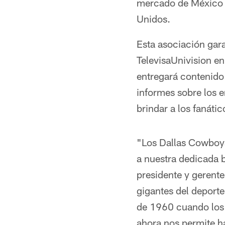
mercado de México y
Unidos.
Esta asociación gara
TelevisaUnivision e
entregará contenido 
informes sobre los e
brindar a los fanáti
"Los Dallas Cowboys
a nuestra dedicada 
presidente y gerente
gigantes del deport
de 1960 cuando los 
ahora nos permite h