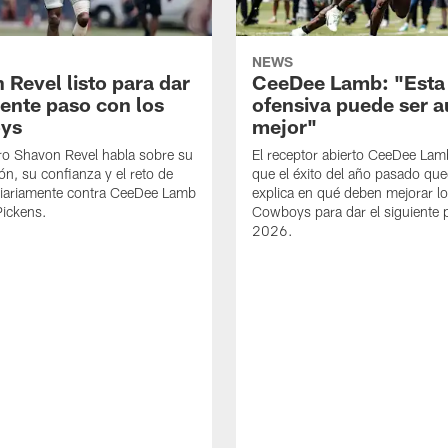
NEWS
 Revel listo para dar
CeeDee Lamb: "Esta
iente paso con los
ofensiva puede ser 
ys
mejor"
ro Shavon Revel habla sobre su
El receptor abierto CeeDee La
ón, su confianza y el reto de
que el éxito del año pasado que
diariamente contra CeeDee Lamb
explica en qué deben mejorar l
Pickens.
Cowboys para dar el siguiente 
2026.