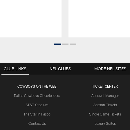
CLUB LINKS
NFL CLUBS
MORE NFL SITES
COWBOYS ON THE WEB
TICKET CENTER
Dallas Cowboys Cheerleaders
Account Manager
AT&T Stadium
Season Tickets
The Star in Frisco
Single Game Tickets
Contact Us
Luxury Suites