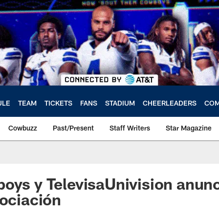
ULE
TEAM
TICKETS
FANS
STADIUM
CHEERLEADERS
COM
Cowbuzz
Past/Present
Staff Writers
Star Magazine
oys y TelevisaUnivision anun
sociación