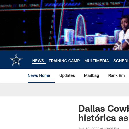
Skip
to
main
content
NEWS
TRAINING CAMP
MULTIMEDIA
SCHED
News Home
Updates
Mailbag
Rank'Em
Dallas Cowb
histórica a
Aug 12, 2022 at 12:08 PM