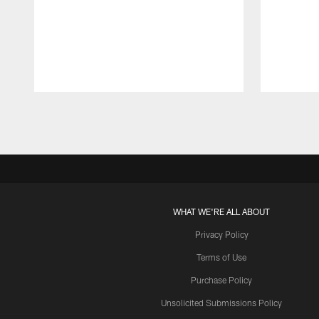
Pause
Play
WHAT WE'RE ALL ABOUT
Privacy Policy
Terms of Use
Purchase Policy
Unsolicited Submissions Policy