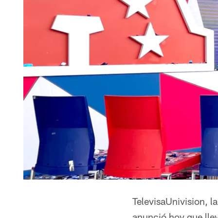
TelevisaUnivision, 
anunció hoy que lle