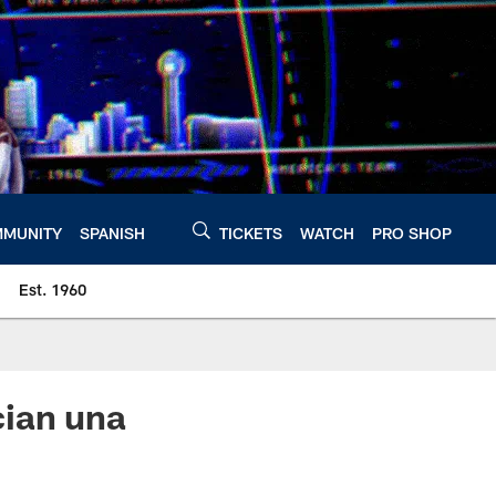
MUNITY
SPANISH
TICKETS
WATCH
PRO SHOP
Est. 1960
cian una