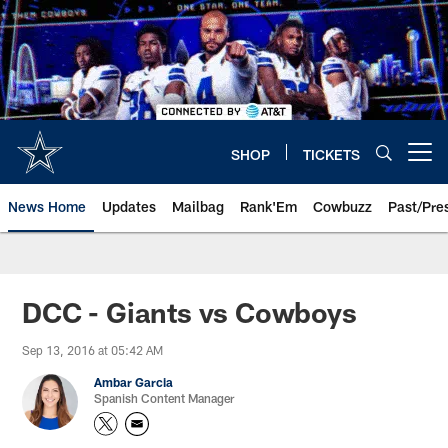
Skip
to
main
content
SHOP
TICKETS
Open menu button
News Home
Updates
Mailbag
Rank'Em
Cowbuzz
Past/Pre
DCC - Giants vs Cowboys
Sep 13, 2016 at 05:42 AM
Ambar Garcia
Spanish Content Manager