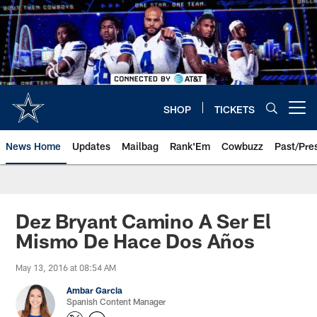
Skip
to
main
content
SHOP
TICKETS
Open menu button
News Home
Updates
Mailbag
Rank'Em
Cowbuzz
Past/Pre
Dez Bryant Camino A Ser El
Mismo De Hace Dos Años
May 13, 2016 at 08:54 AM
Ambar Garcia
Spanish Content Manager