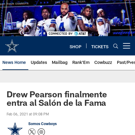
Skip
to
main
content
SHOP
TICKETS
Open menu button
News Home
Updates
Mailbag
Rank'Em
Cowbuzz
Past/Pre
Drew Pearson finalmente
entra al Salón de la Fama
Feb 06, 2021 at 09:08 PM
Somos Cowboys