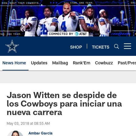
Skip
to
main
content
SHOP
TICKETS
Open menu button
News Home
Updates
Mailbag
Rank'Em
Cowbuzz
Past/Pre
Jason Witten se despide de
los Cowboys para iniciar una
nueva carrera
May 03, 2018 at 08:55 AM
Ambar Garcia