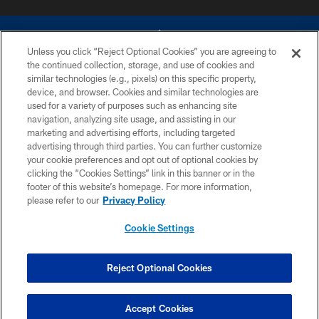
Unless you click “Reject Optional Cookies” you are agreeing to
the continued collection, storage, and use of cookies and
similar technologies (e.g., pixels) on this specific property,
device, and browser. Cookies and similar technologies are
©2026 Dallas Cowboys. All rights reserved. Do not duplicate in any form
without permission of the Dallas Cowboys. The Dallas Cowboys
used for a variety of purposes such as enhancing site
Cheerleaders will not initiate contact with any person to request personal or
navigation, analyzing site usage, and assisting in our
financial information.
marketing and advertising efforts, including targeted
advertising through third parties. You can further customize
PRIVACY POLICY
your cookie preferences and opt out of optional cookies by
clicking the “Cookies Settings” link in this banner or in the
ACCESSIBILITY
footer of this website’s homepage. For more information,
SITE MAP
please refer to our
Privacy Policy
AD CHOICES
Cookie Settings
YOUR PRIVACY CHOICES
COOKIE SETTINGS
Reject Optional Cookies
PREFERENCE CENTER
Accept Cookies