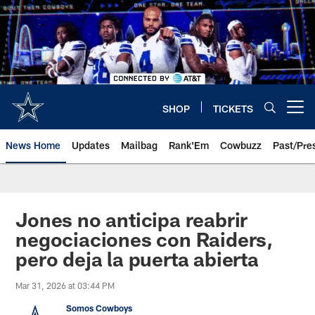
Skip
to
main
content
SHOP
TICKETS
Open menu button
News Home
Updates
Mailbag
Rank'Em
Cowbuzz
Past/Pre
Jones no anticipa reabrir
negociaciones con Raiders,
pero deja la puerta abierta
Mar 31, 2026 at 03:44 PM
Somos Cowboys