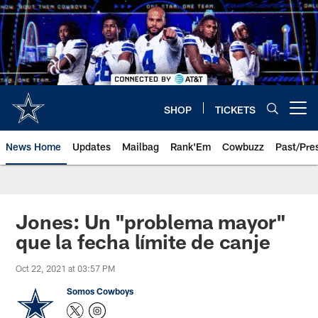
Skip
to
main
content
SHOP
TICKETS
Open menu button
News Home
Updates
Mailbag
Rank'Em
Cowbuzz
Past/Pre
Jones: Un "problema mayor"
que la fecha límite de canje
Oct 22, 2021 at 03:57 PM
Somos Cowboys