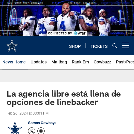
Skip
to
main
content
SHOP
TICKETS
Open menu button
News Home
Updates
Mailbag
Rank'Em
Cowbuzz
Past/Pre
La agencia libre está llena de
opciones de linebacker
Feb 26, 2024 at 03:01 PM
Somos Cowboys