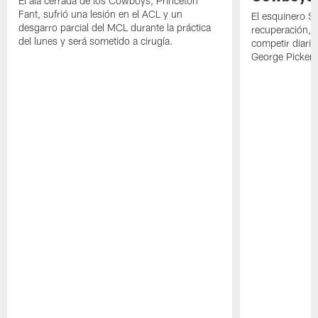
El ala cerrada de los Cowboys, Princeton
Fant, sufrió una lesión en el ACL y un
El esquinero S
desgarro parcial del MCL durante la práctica
recuperación, s
del lunes y será sometido a cirugía.
competir diari
George Picken