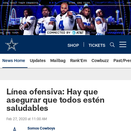
Skip
to
main
content
SHOP
TICKETS
Open menu button
News Home
Updates
Mailbag
Rank'Em
Cowbuzz
Past/Pre
Línea ofensiva: Hay que
asegurar que todos estén
saludables
Feb 27, 2020 at 11:00 AM
Somos Cowboys