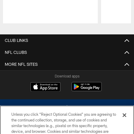
Pause
Play
CLUB LINKS
NFL CLUBS
MORE NFL SITES
Download apps
Unless you click “Reject Optional Cookies” you are agreeing to
the continued collection, storage, and use of cookies and
similar technologies (e.g., pixels) on this specific property,
device, and browser. Cookies and similar technologies are
©2026 Dallas Cowboys. All rights reserved. Do not duplicate in any form