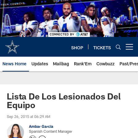
Skip
to
main
content
SHOP
TICKETS
Open menu button
News Home
Updates
Mailbag
Rank'Em
Cowbuzz
Past/Pre
Lista De Los Lesionados Del
Equipo
Sep 26, 2015 at 06:29 AM
Ambar Garcia
Spanish Content Manager