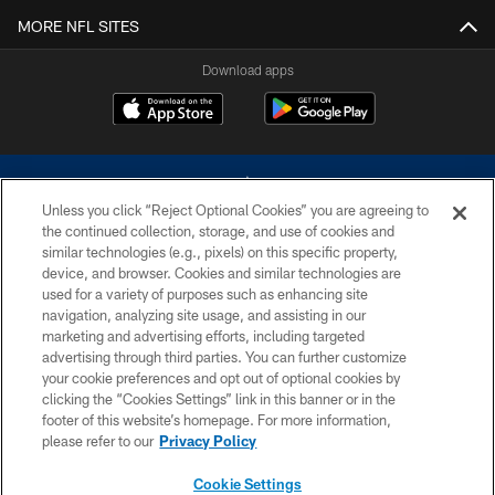
MORE NFL SITES
Download apps
Unless you click “Reject Optional Cookies” you are agreeing to
the continued collection, storage, and use of cookies and
similar technologies (e.g., pixels) on this specific property,
device, and browser. Cookies and similar technologies are
©2026 Dallas Cowboys. All rights reserved. Do not duplicate in any form
without permission of the Dallas Cowboys. The Dallas Cowboys
used for a variety of purposes such as enhancing site
Cheerleaders will not initiate contact with any person to request personal or
navigation, analyzing site usage, and assisting in our
financial information.
marketing and advertising efforts, including targeted
advertising through third parties. You can further customize
PRIVACY POLICY
your cookie preferences and opt out of optional cookies by
clicking the “Cookies Settings” link in this banner or in the
ACCESSIBILITY
footer of this website’s homepage. For more information,
SITE MAP
please refer to our
Privacy Policy
AD CHOICES
Cookie Settings