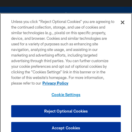
Unless you click “Reject Optional Cookies” you are agreeing to
the continued collection, storage, and use of cookies and
similar technologies (e.g., pixels) on this specific property,
device, and browser. Cookies and similar technologies are
©2026 Dallas Cowboys. All rights reserved. Do not duplicate in any form
without permission of the Dallas Cowboys. The Dallas Cowboys
used for a variety of purposes such as enhancing site
Cheerleaders will not initiate contact with any person to request personal or
navigation, analyzing site usage, and assisting in our
financial information.
marketing and advertising efforts, including targeted
advertising through third parties. You can further customize
PRIVACY POLICY
your cookie preferences and opt out of optional cookies by
clicking the “Cookies Settings” link in this banner or in the
ACCESSIBILITY
footer of this website’s homepage. For more information,
SITE MAP
please refer to our
Privacy Policy
AD CHOICES
Cookie Settings
YOUR PRIVACY CHOICES
COOKIE SETTINGS
Reject Optional Cookies
PREFERENCE CENTER
Accept Cookies