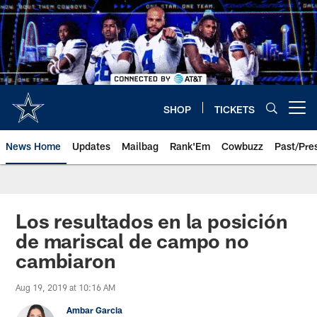
Skip
to
main
content
SHOP
TICKETS
Open menu button
News Home
Updates
Mailbag
Rank'Em
Cowbuzz
Past/Pre
Los resultados en la posición
de mariscal de campo no
cambiaron
Aug 19, 2019 at 10:16 AM
Ambar Garcia