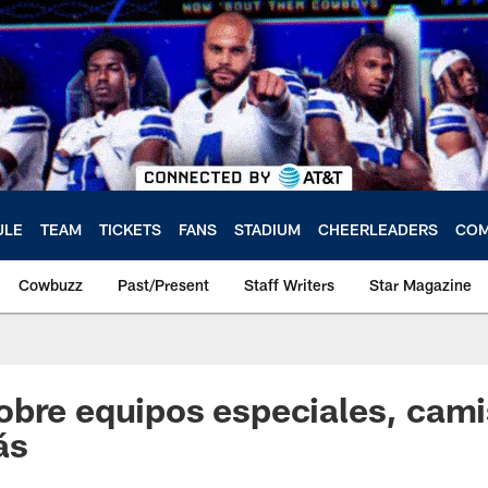
ULE
TEAM
TICKETS
FANS
STADIUM
CHEERLEADERS
COM
Cowbuzz
Past/Present
Staff Writers
Star Magazine
bre equipos especiales, cami
ás