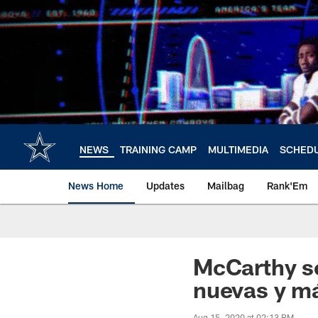
Skip
to
main
content
NEWS
TRAINING CAMP
MULTIMEDIA
SCHED
News Home
Updates
Mailbag
Rank'Em
McCarthy so
nuevas y m
Aug 15, 2020 at 02:13 PM