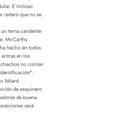
ular. E incluso
r reiteró que no se
n un tema candente
ar. McCarthy
 ha hecho en todos
 entras en los
uchachos no corrían
dentificación".
o faltará
ición de esquinero
ugadores de buena
posiciones será