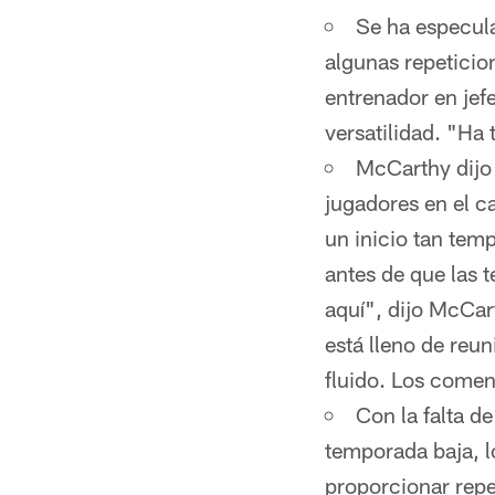
Se ha especul
algunas repeticio
entrenador en jef
versatilidad. "Ha
McCarthy dijo 
jugadores en el c
un inicio tan temp
antes de que las
aquí", dijo McCa
está lleno de reu
fluido. Los comen
Con la falta 
temporada baja, l
proporcionar repe