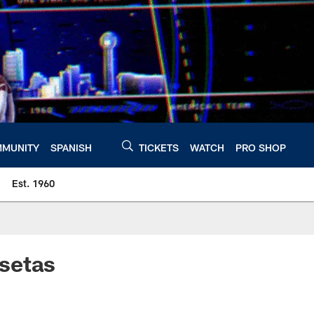
MUNITY
SPANISH
TICKETS
WATCH
PRO SHOP
Est. 1960
setas