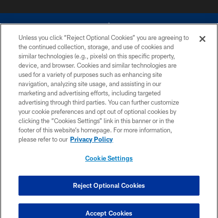
Unless you click “Reject Optional Cookies” you are agreeing to
the continued collection, storage, and use of cookies and
similar technologies (e.g., pixels) on this specific property,
device, and browser. Cookies and similar technologies are
©2026 Dallas Cowboys. All rights reserved. Do not duplicate in any form
without permission of the Dallas Cowboys. The Dallas Cowboys
used for a variety of purposes such as enhancing site
Cheerleaders will not initiate contact with any person to request personal or
navigation, analyzing site usage, and assisting in our
financial information.
marketing and advertising efforts, including targeted
advertising through third parties. You can further customize
PRIVACY POLICY
your cookie preferences and opt out of optional cookies by
clicking the “Cookies Settings” link in this banner or in the
ACCESSIBILITY
footer of this website’s homepage. For more information,
SITE MAP
please refer to our
Privacy Policy
AD CHOICES
Cookie Settings
YOUR PRIVACY CHOICES
COOKIE SETTINGS
Reject Optional Cookies
PREFERENCE CENTER
Accept Cookies