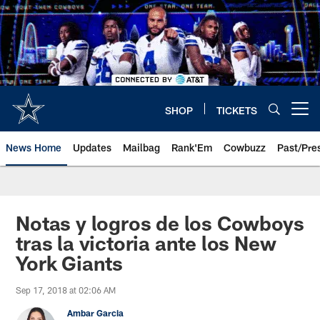
Skip
to
main
content
SHOP
TICKETS
Open menu button
News Home
Updates
Mailbag
Rank'Em
Cowbuzz
Past/Pre
Notas y logros de los Cowboys
tras la victoria ante los New
York Giants
Sep 17, 2018 at 02:06 AM
Ambar Garcia