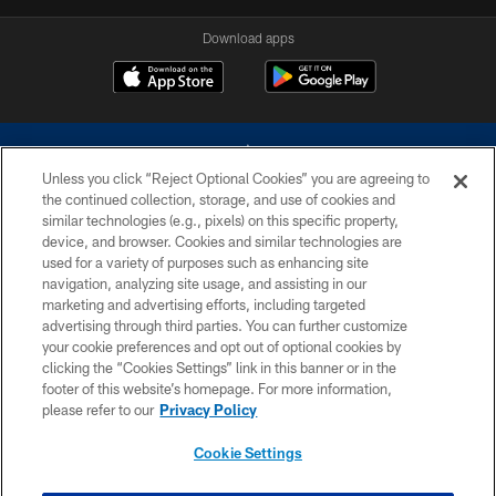
Download apps
Unless you click “Reject Optional Cookies” you are agreeing to
the continued collection, storage, and use of cookies and
similar technologies (e.g., pixels) on this specific property,
device, and browser. Cookies and similar technologies are
©2026 Dallas Cowboys. All rights reserved. Do not duplicate in any form
without permission of the Dallas Cowboys. The Dallas Cowboys
used for a variety of purposes such as enhancing site
Cheerleaders will not initiate contact with any person to request personal or
navigation, analyzing site usage, and assisting in our
financial information.
marketing and advertising efforts, including targeted
advertising through third parties. You can further customize
PRIVACY POLICY
your cookie preferences and opt out of optional cookies by
clicking the “Cookies Settings” link in this banner or in the
ACCESSIBILITY
footer of this website’s homepage. For more information,
SITE MAP
please refer to our
Privacy Policy
AD CHOICES
Cookie Settings
YOUR PRIVACY CHOICES