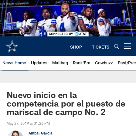
Skip
to
main
content
SHOP
TICKETS
Open menu button
News Home
Updates
Mailbag
Rank'Em
Cowbuzz
Past/Pre
Nuevo inicio en la
competencia por el puesto de
mariscal de campo No. 2
May 27, 2019 at 01:26 PM
Ambar Garcia