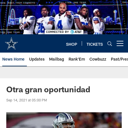
Skip
to
main
content
SHOP
TICKETS
Open menu button
News Home
Updates
Mailbag
Rank'Em
Cowbuzz
Past/Pre
Otra gran oportunidad
Sep 14, 2021 at 05:00 PM