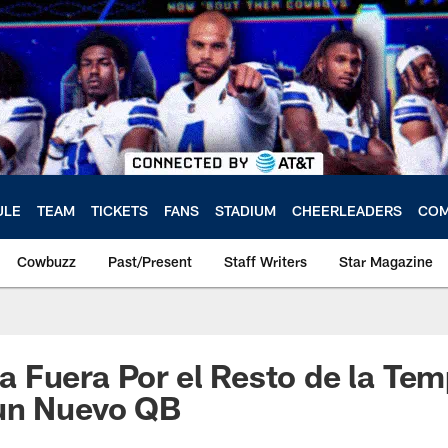
ULE
TEAM
TICKETS
FANS
STADIUM
CHEERLEADERS
COM
Cowbuzz
Past/Present
Staff Writers
Star Magazine
Fuera Por el Resto de la Tem
un Nuevo QB