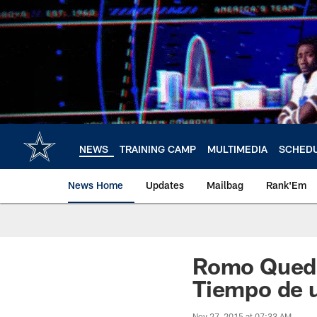
Skip
to
main
content
NEWS
TRAINING CAMP
MULTIMEDIA
SCHED
News Home
Updates
Mailbag
Rank'Em
Romo Queda 
Tiempo de 
Nov 27, 2015 at 07:33 AM