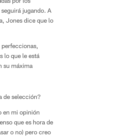
das por los
 seguirá jugando. A
a, Jones dice que lo
o perfeccionas,
s lo que le está
en su máxima
a de selección?
o en mi opinión
ienso que es hora de
sar o no) pero creo