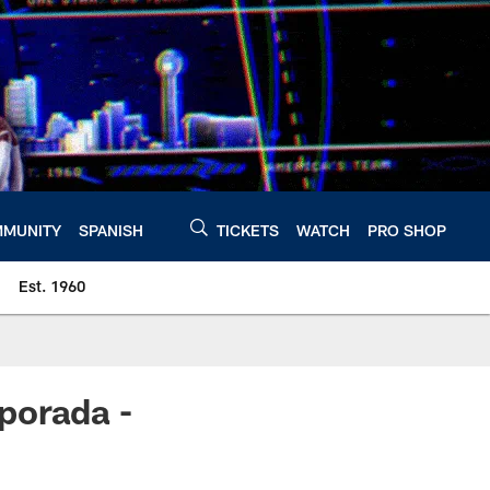
MUNITY
SPANISH
TICKETS
WATCH
PRO SHOP
Est. 1960
porada -