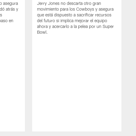
mb asegura
Jerry Jones no descarta otro gran
dó atrás y
movimiento para los Cowboys y asegura
os
que está dispuesto a sacrificar recursos
paso en
del futuro si implica mejorar el equipo
ahora y acercarlo a la pelea por un Super
Bowl.
E
G
D