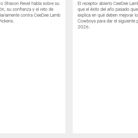
ro Shavon Revel habla sobre su
El receptor abierto CeeDee La
ón, su confianza y el reto de
que el éxito del año pasado que
diariamente contra CeeDee Lamb
explica en qué deben mejorar l
Pickens.
Cowboys para dar el siguiente 
2026.