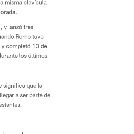
la misma clavícula
porada.
 y lanzó tres
Cuando Romo tuvo
e y completó 13 de
urante los últimos
significa que la
legar a ser parte de
estantes.