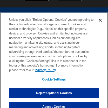
Unless you click “Reject Optional Cookies” you are agreeing to
the continued collection, storage, and use of cookies and
similar technologies (e.g., pixels) on this specific property,
device, and browser. Cookies and similar technologies are
©2026 Dallas Cowboys. All rights reserved. Do not duplicate in any form
without permission of the Dallas Cowboys. The Dallas Cowboys
used for a variety of purposes such as enhancing site
Cheerleaders will not initiate contact with any person to request personal or
navigation, analyzing site usage, and assisting in our
financial information.
marketing and advertising efforts, including targeted
advertising through third parties. You can further customize
PRIVACY POLICY
your cookie preferences and opt out of optional cookies by
clicking the “Cookies Settings” link in this banner or in the
ACCESSIBILITY
footer of this website’s homepage. For more information,
SITE MAP
please refer to our
Privacy Policy
AD CHOICES
Cookie Settings
YOUR PRIVACY CHOICES
COOKIE SETTINGS
Reject Optional Cookies
PREFERENCE CENTER
Accept Cookies