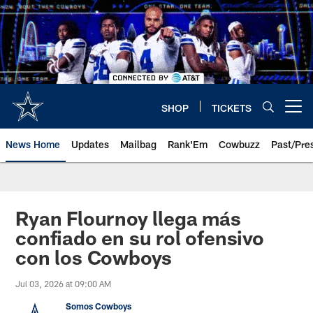
Skip
to
main
content
SHOP
TICKETS
Open menu button
News Home
Updates
Mailbag
Rank'Em
Cowbuzz
Past/Pre
Ryan Flournoy llega más
confiado en su rol ofensivo
con los Cowboys
Jul 03, 2026 at 09:00 AM
Somos Cowboys