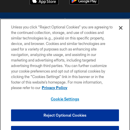
Unless you click “Reject Optional Cookies” you are agreeing to
the continued collection, storage, and use of cookies and
similar technologies (e.g., pixels) on this specific property,
device, and browser. Cookies and similar technologies are
©2026 Dallas Cowboys. All rights reserved. Do not duplicate in any form
without permission of the Dallas Cowboys. The Dallas Cowboys
used for a variety of purposes such as enhancing site
Cheerleaders will not initiate contact with any person to request personal or
navigation, analyzing site usage, and assisting in our
financial information.
marketing and advertising efforts, including targeted
advertising through third parties. You can further customize
PRIVACY POLICY
your cookie preferences and opt out of optional cookies by
clicking the “Cookies Settings” link in this banner or in the
ACCESSIBILITY
footer of this website’s homepage. For more information,
SITE MAP
please refer to our
Privacy Policy
AD CHOICES
Cookie Settings
YOUR PRIVACY CHOICES
COOKIE SETTINGS
Reject Optional Cookies
PREFERENCE CENTER