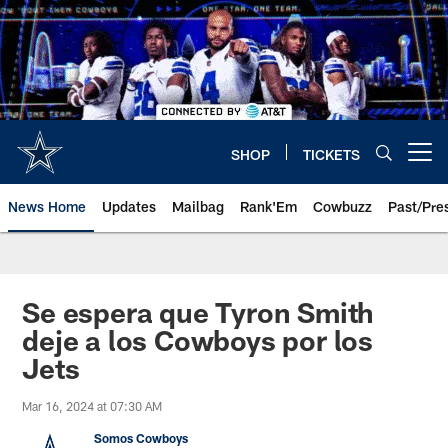
Skip
to
main
content
SHOP
TICKETS
Open menu button
News Home
Updates
Mailbag
Rank'Em
Cowbuzz
Past/Pre
Se espera que Tyron Smith
deje a los Cowboys por los
Jets
Mar 16, 2024 at 07:30 AM
Somos Cowboys