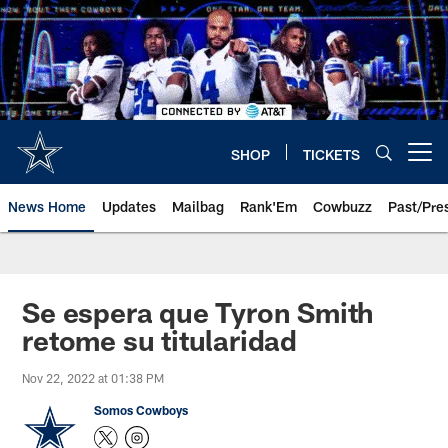
Skip
to
main
content
SHOP
TICKETS
Open menu button
News Home
Updates
Mailbag
Rank'Em
Cowbuzz
Past/Pre
Se espera que Tyron Smith
retome su titularidad
Nov 22, 2022 at 01:38 PM
Somos Cowboys