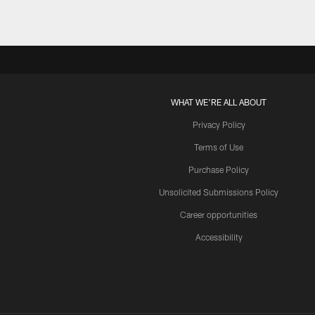
WHAT WE'RE ALL ABOUT
Privacy Policy
Terms of Use
Purchase Policy
Unsolicited Submissions Policy
Career opportunities
Accessibility