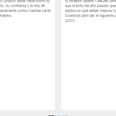
ro Shavon Revel habla sobre su
El receptor abierto CeeDee La
ón, su confianza y el reto de
que el éxito del año pasado que
diariamente contra CeeDee Lamb
explica en qué deben mejorar l
Pickens.
Cowboys para dar el siguiente 
2026.