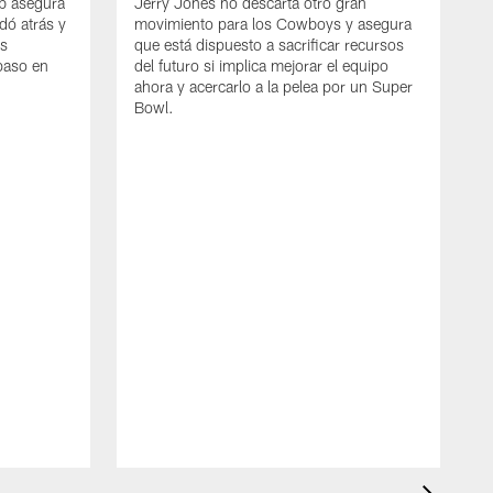
mb asegura
Jerry Jones no descarta otro gran
dó atrás y
movimiento para los Cowboys y asegura
os
que está dispuesto a sacrificar recursos
paso en
del futuro si implica mejorar el equipo
ahora y acercarlo a la pelea por un Super
Bowl.
E
G
D