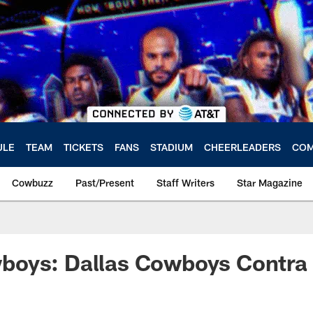
ULE
TEAM
TICKETS
FANS
STADIUM
CHEERLEADERS
COM
Cowbuzz
Past/Present
Staff Writers
Star Magazine
oys: Dallas Cowboys Contra 