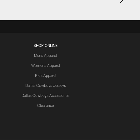
SHOP ONLINE
Mens Apparel
Womens Apparel
Kids Apparel
Dallas Cowboys Jerseys
Dallas Cowboys Accessories
Clearance