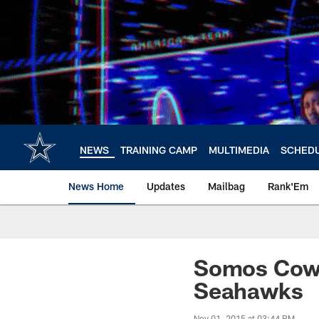
Skip
to
main
content
NEWS
TRAINING CAMP
MULTIMEDIA
SCHED
News Home
Updates
Mailbag
Rank'Em
Somos Cowb
Seahawks
Nov 01, 2015 at 03:44 PM