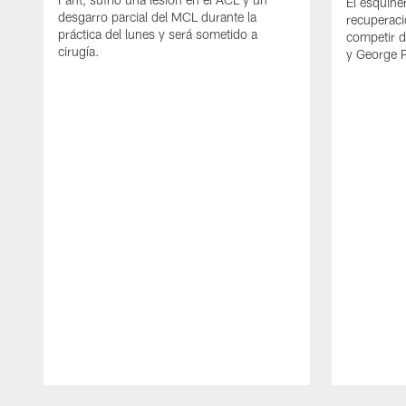
El esquine
desgarro parcial del MCL durante la
recuperaci
práctica del lunes y será sometido a
competir 
cirugía.
y George 
Pause
Play