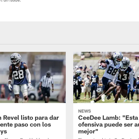
ort an issue.
NEWS
 Revel listo para dar
CeeDee Lamb: "Esta
iente paso con los
ofensiva puede ser 
ys
mejor"