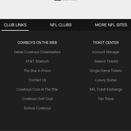
CLUB LINKS
NFL CLUBS
MORE NFL SITES
COWBOYS ON THE WEB
TICKET CENTER
Dallas Cowboys Cheerleaders
Account Manager
AT&T Stadium
Season Tickets
The Star in Frisco
Single Game Tickets
Contact Us
Luxury Suites
Cowboys Club at The Star
NFL Ticket Exchange
Cowboys Golf Club
Fan Travel
Somos Cowboys