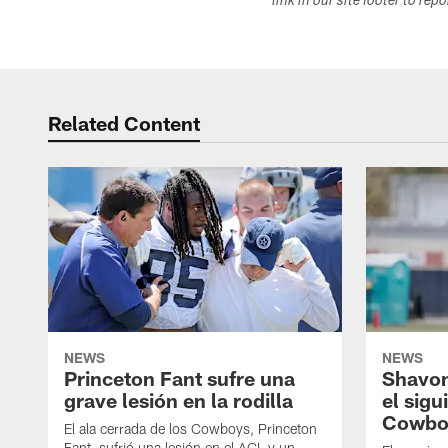
link in our site footer to rep
Related Content
NEWS
NEWS
Princeton Fant sufre una
Shavon
grave lesión en la rodilla
el sigu
Cowbo
El ala cerrada de los Cowboys, Princeton
Fant, sufrió una lesión en el ACL y un