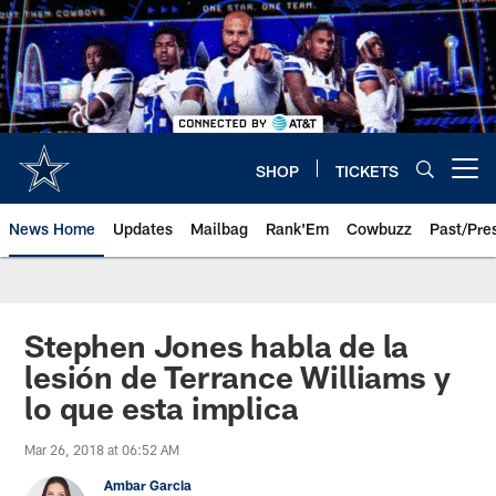
Skip
to
main
content
SHOP
TICKETS
Open menu button
News Home
Updates
Mailbag
Rank'Em
Cowbuzz
Past/Pre
Stephen Jones habla de la
lesión de Terrance Williams y
lo que esta implica
Mar 26, 2018 at 06:52 AM
Ambar Garcia