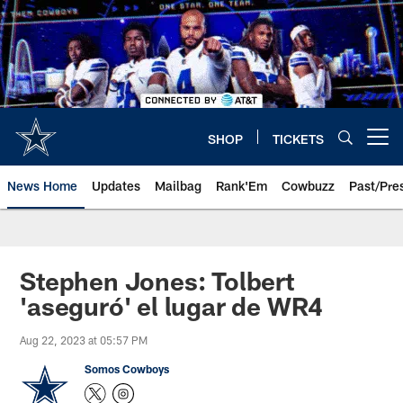
Skip
to
main
content
SHOP
TICKETS
Open menu button
News Home
Updates
Mailbag
Rank'Em
Cowbuzz
Past/Pre
Stephen Jones: Tolbert
'aseguró' el lugar de WR4
Aug 22, 2023 at 05:57 PM
Somos Cowboys