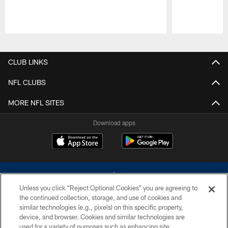
Pause
Play
CLUB LINKS
NFL CLUBS
MORE NFL SITES
Download apps
Unless you click “Reject Optional Cookies” you are agreeing to
the continued collection, storage, and use of cookies and
similar technologies (e.g., pixels) on this specific property,
device, and browser. Cookies and similar technologies are
©2026 Dallas Cowboys. All rights reserved. Do not duplicate in any form
without permission of the Dallas Cowboys. The Dallas Cowboys
used for a variety of purposes such as enhancing site