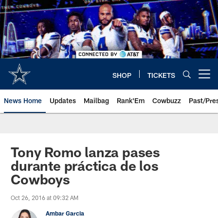
Skip
to
main
content
SHOP
TICKETS
Open menu button
News Home
Updates
Mailbag
Rank'Em
Cowbuzz
Past/Pre
Tony Romo lanza pases
durante práctica de los
Cowboys
Oct 26, 2016 at 09:32 AM
Ambar Garcia