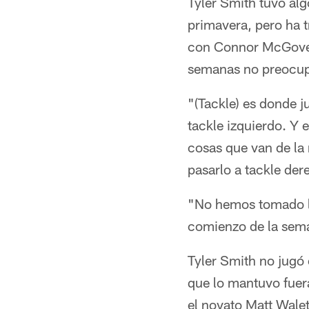
Tyler Smith tuvo al
primavera, pero ha 
con Connor McGovern.
semanas no preocup
"(Tackle) es donde ju
tackle izquierdo. Y
cosas que van de la 
pasarlo a tackle der
"No hemos tomado la
comienzo de la sem
Tyler Smith no jugó 
que lo mantuvo fuera
el novato Matt Wale