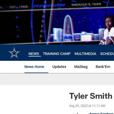
Skip
to
main
content
NEWS
TRAINING CAMP
MULTIMEDIA
SCHED
News Home
Updates
Mailbag
Rank'Em
Tyler Smith 
Aug 29, 2022 at 11:11 AM
Somos Cowboys