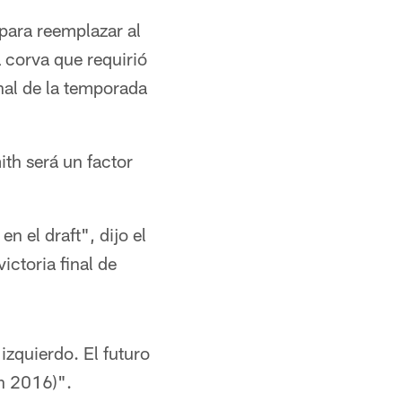
para reemplazar al
a corva que requirió
inal de la temporada
ith será un factor
n el draft", dijo el
ctoria final de
 izquierdo. El futuro
n 2016)".