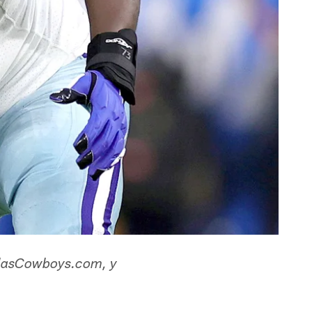
DallasCowboys.com, y