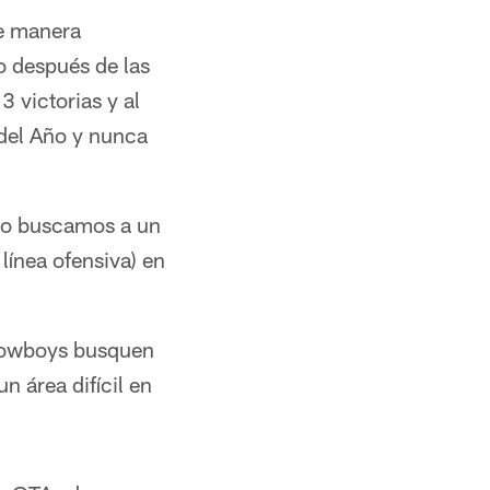
de manera
o después de las
 victorias y al
 del Año y nunca
"No buscamos a un
línea ofensiva) en
s Cowboys busquen
n área difícil en