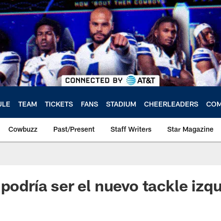
ULE
TEAM
TICKETS
FANS
STADIUM
CHEERLEADERS
COM
Cowbuzz
Past/Present
Staff Writers
Star Magazine
podría ser el nuevo tackle izq