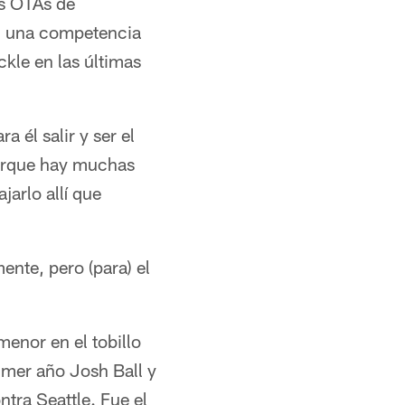
os OTAs de
n una competencia
kle en las últimas
 él salir y ser el
porque hay muchas
arlo allí que
nte, pero (para) el
enor en el tobillo
imer año Josh Ball y
tra Seattle. Fue el