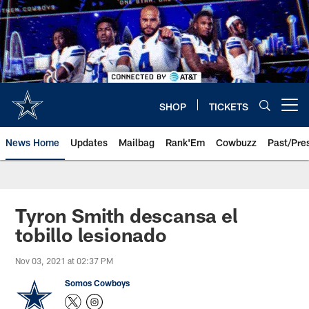
Skip
to
main
content
SHOP
TICKETS
Open menu button
News Home
Updates
Mailbag
Rank'Em
Cowbuzz
Past/Pre
Tyron Smith descansa el
tobillo lesionado
Nov 03, 2021 at 02:37 PM
Somos Cowboys