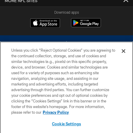
MORE NFL SITES
Download apps
Unless you click “Reject Optional Cookies” you are agreeing to
the continued collection, storage, and use of cookies and
similar technologies (e.g., pixels) on this specific property,
device, and browser. Cookies and similar technologies are
©2026 Dallas Cowboys. All rights reserved. Do not duplicate in any form
without permission of the Dallas Cowboys. The Dallas Cowboys
used for a variety of purposes such as enhancing site
Cheerleaders will not initiate contact with any person to request personal or
navigation, analyzing site usage, and assisting in our
financial information.
marketing and advertising efforts, including targeted
advertising through third parties. You can further customize
PRIVACY POLICY
your cookie preferences and opt out of optional cookies by
clicking the “Cookies Settings” link in this banner or in the
ACCESSIBILITY
footer of this website’s homepage. For more information,
SITE MAP
please refer to our
Privacy Policy
AD CHOICES
Cookie Settings
YOUR PRIVACY CHOICES