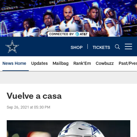
Skip
to
main
content
SHOP
TICKETS
Open menu button
News Home
Updates
Mailbag
Rank'Em
Cowbuzz
Past/Pre
Vuelve a casa
Sep 26, 2021 at 05:30 PM