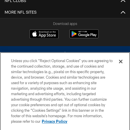
NFL CLUBS
MORE NFL SITES
Download apps
Unless you click “Reject Optional Cookies” you are agreeing to
the continued collection, storage, and use of cookies and
similar technologies (e.g., pixels) on this specific property,
device, and browser. Cookies and similar technologies are
©2026 Dallas Cowboys. All rights reserved. Do not duplicate in any form
without permission of the Dallas Cowboys. The Dallas Cowboys
used for a variety of purposes such as enhancing site
Cheerleaders will not initiate contact with any person to request personal or
navigation, analyzing site usage, and assisting in our
financial information.
marketing and advertising efforts, including targeted
advertising through third parties. You can further customize
PRIVACY POLICY
your cookie preferences and opt out of optional cookies by
clicking the “Cookies Settings” link in this banner or in the
ACCESSIBILITY
footer of this website’s homepage. For more information,
SITE MAP
please refer to our
Privacy Policy
AD CHOICES