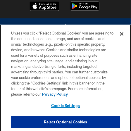
Unless you click “Reject Optional Cookies” you are agreeing to
the continued collection, storage, and use of cookies and
similar technologies (e.g., pixels) on this specific property,
device, and browser. Cookies and similar technologies are
©2026 Dallas Cowboys. All rights reserved. Do not duplicate in any form
without permission of the Dallas Cowboys. The Dallas Cowboys
used for a variety of purposes such as enhancing site
Cheerleaders will not initiate contact with any person to request personal or
navigation, analyzing site usage, and assisting in our
financial information.
marketing and advertising efforts, including targeted
advertising through third parties. You can further customize
PRIVACY POLICY
your cookie preferences and opt out of optional cookies by
clicking the “Cookies Settings” link in this banner or in the
ACCESSIBILITY
footer of this website’s homepage. For more information,
SITE MAP
please refer to our
Privacy Policy
AD CHOICES
Cookie Settings
YOUR PRIVACY CHOICES
COOKIE SETTINGS
Reject Optional Cookies
PREFERENCE CENTER