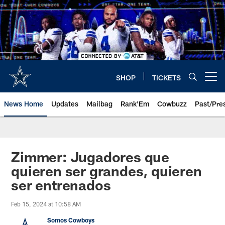
Skip
to
main
content
SHOP
TICKETS
Open menu button
News Home
Updates
Mailbag
Rank'Em
Cowbuzz
Past/Pre
Zimmer: Jugadores que
quieren ser grandes, quieren
ser entrenados
Feb 15, 2024 at 10:58 AM
Somos Cowboys