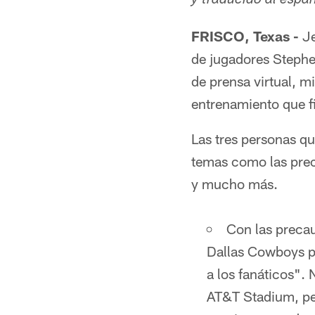
y traducido al esp
FRISCO, Texas -
Je
de jugadores Steph
de prensa virtual, m
entrenamiento que f
Las tres personas q
temas como las prec
y mucho más.
Con las preca
Dallas Cowboys pl
a los fanáticos". 
AT&T Stadium, per