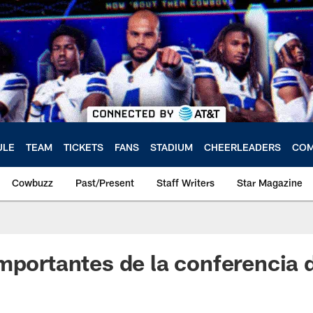
ULE
TEAM
TICKETS
FANS
STADIUM
CHEERLEADERS
COM
Cowbuzz
Past/Present
Staff Writers
Star Magazine
mportantes de la conferencia 