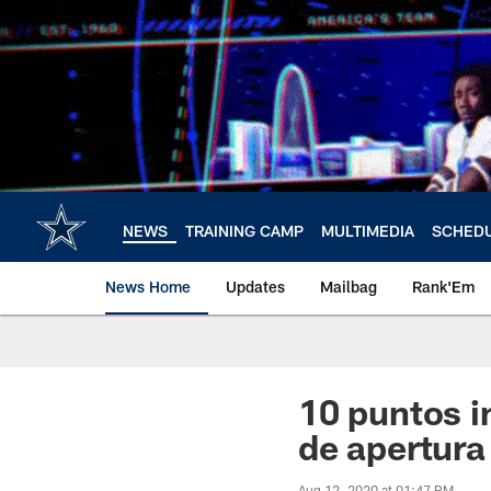
Skip
to
main
content
NEWS
TRAINING CAMP
MULTIMEDIA
SCHED
News Home
Updates
Mailbag
Rank'Em
10 puntos i
de apertura
Aug 12, 2020 at 01:47 PM