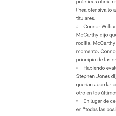
prácticas oficiale
línea ofensiva lo
titulares.
Connor William
McCarthy dijo que
rodilla. McCarthy
momento. Connor M
principio de las p
Habiendo evalu
Stephen Jones dij
querían abordar e
otro en los último
En lugar de ce
en "todas las po