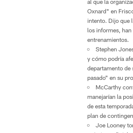
al que la organiz
Oxnard" en Frisco
intento. Dijo que
los informes, han
entrenamientos.
Stephen Jones 
y cómo podría afe
departamento de s
pasado" en su pr
McCarthy conf
manejarían la po
de esta temporada
plan de continge
Joe Looney tom