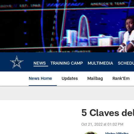
Skip
to
main
content
NEWS
TRAINING CAMP
MULTIMEDIA
SCHED
News Home
Updates
Mailbag
Rank'Em
5 Claves de
Oct 21, 2022 at 01:02 PM
Victor Villalba