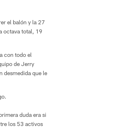
er el balón y la 27
a octava total, 19
a con todo el
quipo de Jerry
ón desmedida que le
go.
primera duda era si
tre los 53 activos