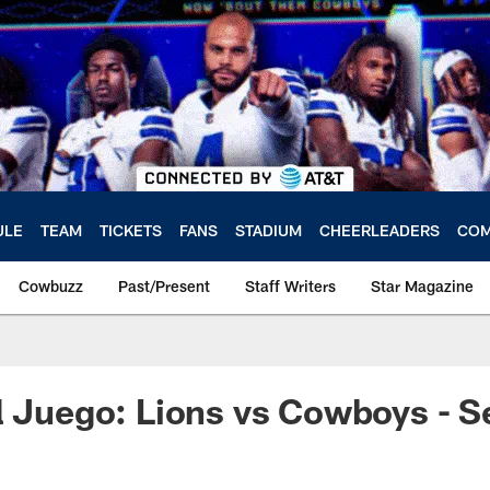
ULE
TEAM
TICKETS
FANS
STADIUM
CHEERLEADERS
COM
Cowbuzz
Past/Present
Staff Writers
Star Magazine
l Juego: Lions vs Cowboys - 