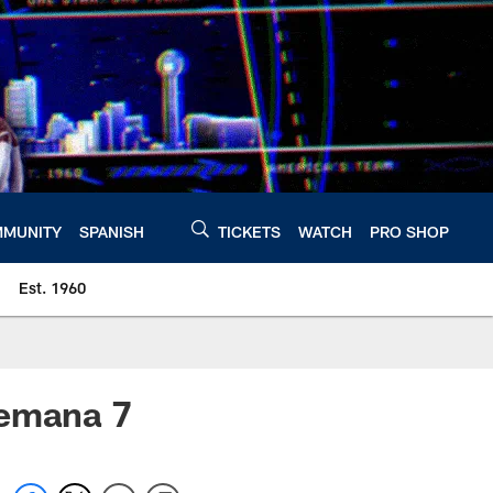
MUNITY
SPANISH
TICKETS
WATCH
PRO SHOP
Est. 1960
Semana 7