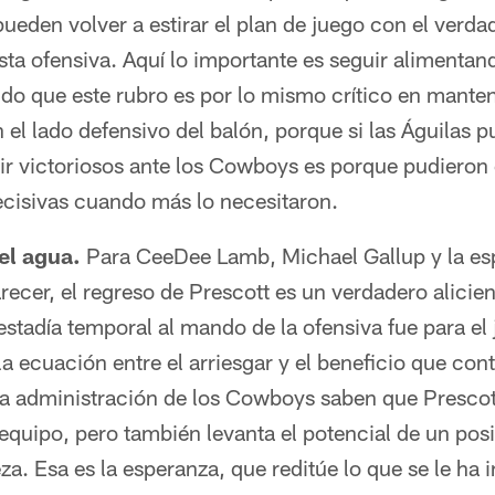
pueden volver a estirar el plan de juego con el verd
sta ofensiva. Aquí lo importante es seguir alimentand
do que este rubro es por lo mismo crítico en manten
l lado defensivo del balón, porque si las Águilas p
lir victoriosos ante los Cowboys es porque pudieron 
ecisivas cuando más lo necesitaron.
el agua.
Para CeeDee Lamb, Michael Gallup y la es
ecer, el regreso de Prescott es un verdadero alicie
tadía temporal al mando de la ofensiva fue para el 
a ecuación entre el arriesgar y el beneficio que cont
la administración de los Cowboys saben que Prescott 
equipo, pero también levanta el potencial de un posi
za. Esa es la esperanza, que reditúe lo que se le ha 