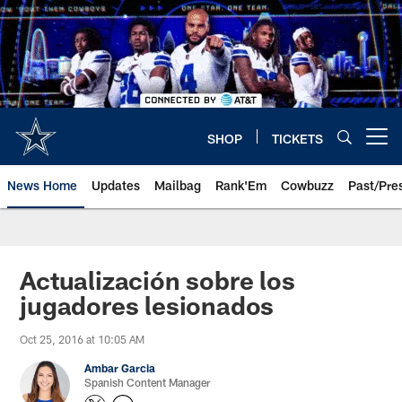
Skip
to
main
content
SHOP
TICKETS
Open menu button
News Home
Updates
Mailbag
Rank'Em
Cowbuzz
Past/Pre
Actualización sobre los
jugadores lesionados
Oct 25, 2016 at 10:05 AM
Ambar Garcia
Spanish Content Manager