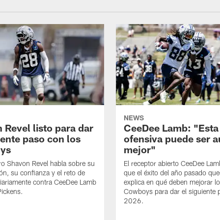
NEWS
 Revel listo para dar
CeeDee Lamb: "Esta
iente paso con los
ofensiva puede ser 
ys
mejor"
ro Shavon Revel habla sobre su
El receptor abierto CeeDee La
ón, su confianza y el reto de
que el éxito del año pasado que
diariamente contra CeeDee Lamb
explica en qué deben mejorar l
Pickens.
Cowboys para dar el siguiente 
2026.