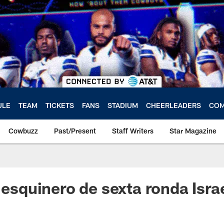
ULE
TEAM
TICKETS
FANS
STADIUM
CHEERLEADERS
COM
Cowbuzz
Past/Present
Staff Writers
Star Magazine
 esquinero de sexta ronda Isra