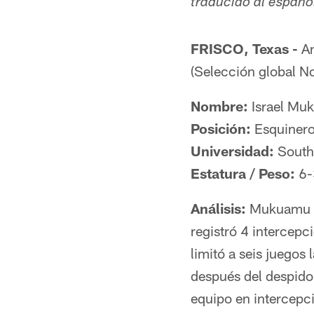
traducido al espa
FRISCO, Texas -
An
(Selección global N
Nombre:
Israel Mu
Posición:
Esquiner
Universidad:
South
Estatura / Peso:
6-
Análisis:
Mukuamu fu
registró 4 intercepc
limitó a seis juegos
después del despido 
equipo en intercepc