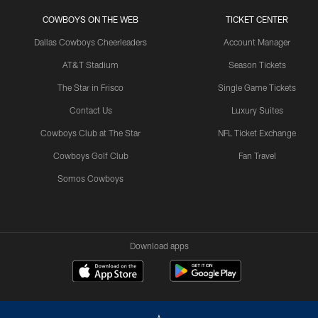
COWBOYS ON THE WEB
TICKET CENTER
Dallas Cowboys Cheerleaders
Account Manager
AT&T Stadium
Season Tickets
The Star in Frisco
Single Game Tickets
Contact Us
Luxury Suites
Cowboys Club at The Star
NFL Ticket Exchange
Cowboys Golf Club
Fan Travel
Somos Cowboys
Download apps