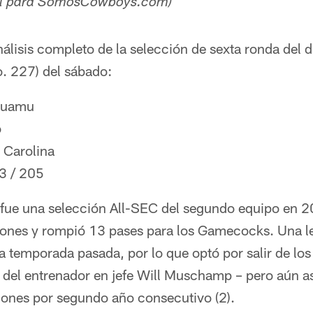
ñol para SomosCowboys.com)
álisis completo de la selección de sexta ronda del 
o. 227) del sábado:
kuamu
o
 Carolina
3 / 205
e una selección All-SEC del segundo equipo en 
iones y rompió 13 pases para los Gamecocks. Una les
 la temporada pasada, por lo que optó por salir de los
del entrenador en jefe Will Muschamp – pero aún así 
iones por segundo año consecutivo (2).