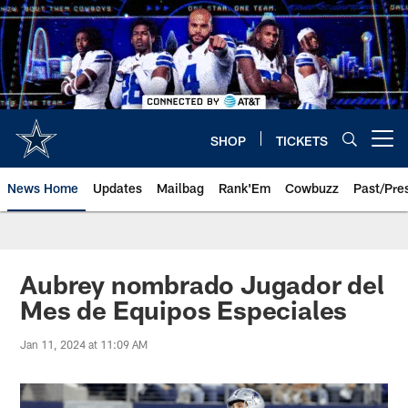
Skip
to
main
content
SHOP
TICKETS
Open menu button
News Home
Updates
Mailbag
Rank'Em
Cowbuzz
Past/Pre
Aubrey nombrado Jugador del
Mes de Equipos Especiales
Jan 11, 2024 at 11:09 AM