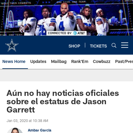
Skip
to
main
content
SHOP
TICKETS
Open menu button
News Home
Updates
Mailbag
Rank'Em
Cowbuzz
Past/Pre
Aún no hay noticias oficiales
sobre el estatus de Jason
Garrett
Jan 03, 2020 at 10:38 AM
Ambar Garcia