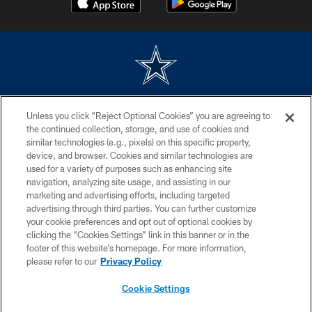
©2026 Dallas Cowboys. All rights reserved. Do not duplicate in any form
Unless you click “Reject Optional Cookies” you are agreeing to
without permission of the Dallas Cowboys. The Dallas Cowboys
Cheerleaders will not initiate contact with any person to request personal or
the continued collection, storage, and use of cookies and
financial information.
similar technologies (e.g., pixels) on this specific property,
device, and browser. Cookies and similar technologies are
PRIVACY POLICY
used for a variety of purposes such as enhancing site
navigation, analyzing site usage, and assisting in our
ACCESSIBILITY
marketing and advertising efforts, including targeted
advertising through third parties. You can further customize
SITE MAP
your cookie preferences and opt out of optional cookies by
AD CHOICES
clicking the “Cookies Settings” link in this banner or in the
footer of this website’s homepage. For more information,
YOUR PRIVACY CHOICES
please refer to our
Privacy Policy
COOKIE SETTINGS
Cookie Settings
PREFERENCE CENTER