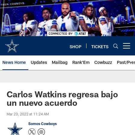
Skip
to
main
content
SHOP
TICKETS
Open menu button
News Home
Updates
Mailbag
Rank'Em
Cowbuzz
Past/Pre
Carlos Watkins regresa bajo
un nuevo acuerdo
Mar 23, 2022 at 11:24 AM
Somos Cowboys