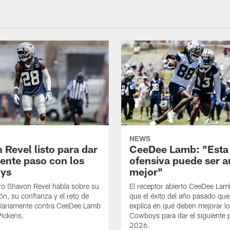
NEWS
 Revel listo para dar
CeeDee Lamb: "Esta
iente paso con los
ofensiva puede ser 
ys
mejor"
ro Shavon Revel habla sobre su
El receptor abierto CeeDee La
ón, su confianza y el reto de
que el éxito del año pasado que
diariamente contra CeeDee Lamb
explica en qué deben mejorar l
Pickens.
Cowboys para dar el siguiente 
2026.