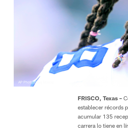
AP Photo/Doug Murray
FRISCO, Texas –
Ce
establecer récords 
acumular 135 recep
carrera lo tiene en 