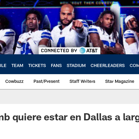
ULE
TEAM
TICKETS
FANS
STADIUM
CHEERLEADERS
COM
Cowbuzz
Past/Present
Staff Writers
Star Magazine
 quiere estar en Dallas a lar