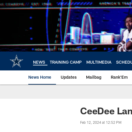
Skip
to
main
content
NEWS
TRAINING CAMP
MULTIMEDIA
SCHED
News Home
Updates
Mailbag
Rank'Em
CeeDee Lamb
Feb 12, 2024 at 12:52 PM