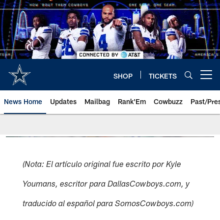
Skip
to
main
content
SHOP
TICKETS
Open menu button
News Home
Updates
Mailbag
Rank'Em
Cowbuzz
Past/Pre
(Nota: El artículo original fue escrito por Kyle
Youmans, escritor para DallasCowboys.com, y
traducido al español para SomosCowboys.com)