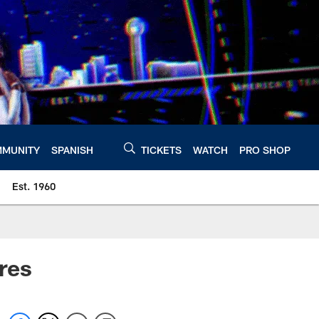
MUNITY
SPANISH
TICKETS
WATCH
PRO SHOP
Est. 1960
res