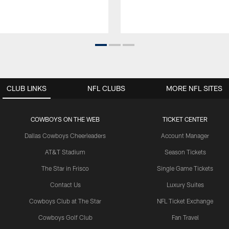
CLUB LINKS
NFL CLUBS
MORE NFL SITES
COWBOYS ON THE WEB
TICKET CENTER
Dallas Cowboys Cheerleaders
Account Manager
AT&T Stadium
Season Tickets
The Star in Frisco
Single Game Tickets
Contact Us
Luxury Suites
Cowboys Club at The Star
NFL Ticket Exchange
Cowboys Golf Club
Fan Travel