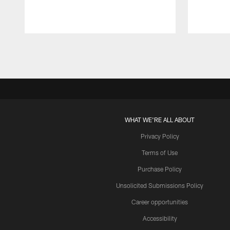
Pause
Play
WHAT WE'RE ALL ABOUT
Privacy Policy
Terms of Use
Purchase Policy
Unsolicited Submissions Policy
Career opportunities
Accessibility