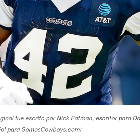
original fue escrito por Nick Eatman, escritor para
añol para SomosCowboys.com)