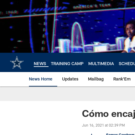
Skip
to
main
content
NEWS
TRAINING CAMP
MULTIMEDIA
SCHED
News Home
Updates
Mailbag
Rank'Em
Cómo encaj
Jun 16, 2021 at 02:39 PM
Somos Cowboys