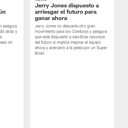
Jerry Jones dispuesto a
aún
arriesgar el futuro para
ganar ahora
mb asegura
Jerry Jones no descarta otro gran
dó atrás y
movimiento para los Cowboys y asegura
os
que está dispuesto a sacrificar recursos
paso en
del futuro si implica mejorar el equipo
ahora y acercarlo a la pelea por un Super
Bowl.
E
G
D