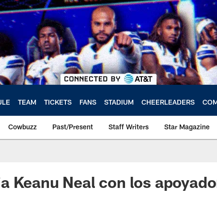
ULE
TEAM
TICKETS
FANS
STADIUM
CHEERLEADERS
COM
Cowbuzz
Past/Present
Staff Writers
Star Magazine
a Keanu Neal con los apoyado