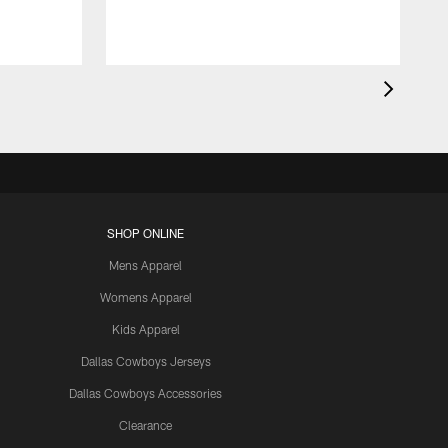
SHOP ONLINE
Mens Apparel
Womens Apparel
Kids Apparel
Dallas Cowboys Jerseys
Dallas Cowboys Accessories
Clearance