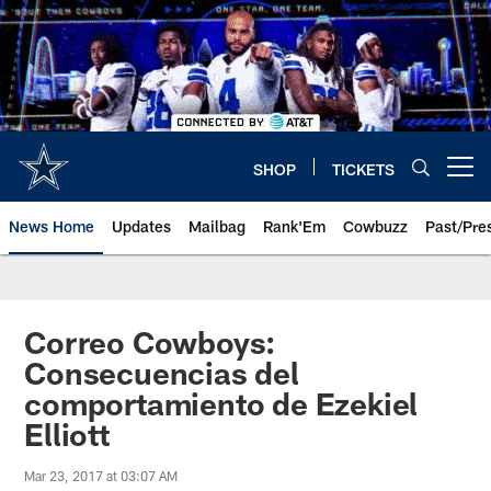
Skip
to
main
content
SHOP
TICKETS
Open menu button
News Home
Updates
Mailbag
Rank'Em
Cowbuzz
Past/Pre
Correo Cowboys:
Consecuencias del
comportamiento de Ezekiel
Elliott
Mar 23, 2017 at 03:07 AM