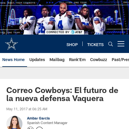
Skip
to
main
content
SHOP
TICKETS
Open menu button
News Home
Updates
Mailbag
Rank'Em
Cowbuzz
Past/Pre
Correo Cowboys: El futuro de
la nueva defensa Vaquera
May 11, 2017 at 06:25 AM
Ambar Garcia
Spanish Content Manager