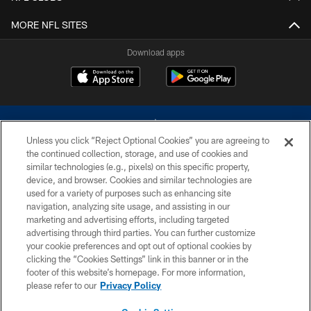
MORE NFL SITES
Download apps
Unless you click “Reject Optional Cookies” you are agreeing to
the continued collection, storage, and use of cookies and
similar technologies (e.g., pixels) on this specific property,
device, and browser. Cookies and similar technologies are
©2026 Dallas Cowboys. All rights reserved. Do not duplicate in any form
without permission of the Dallas Cowboys. The Dallas Cowboys
used for a variety of purposes such as enhancing site
Cheerleaders will not initiate contact with any person to request personal or
navigation, analyzing site usage, and assisting in our
financial information.
marketing and advertising efforts, including targeted
advertising through third parties. You can further customize
PRIVACY POLICY
your cookie preferences and opt out of optional cookies by
clicking the “Cookies Settings” link in this banner or in the
ACCESSIBILITY
footer of this website’s homepage. For more information,
SITE MAP
please refer to our
Privacy Policy
AD CHOICES