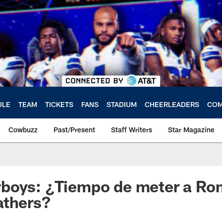
ULE
TEAM
TICKETS
FANS
STADIUM
CHEERLEADERS
COM
Cowbuzz
Past/Present
Staff Writers
Star Magazine
boys: ¿Tiempo de meter a Ro
athers?