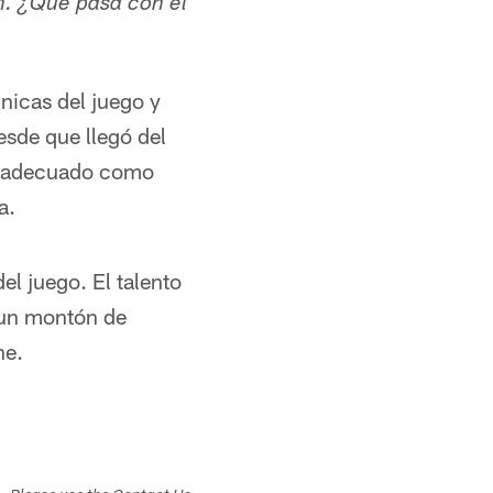
. ¿Qué pasa con el
nicas del juego y
esde que llegó del
vel adecuado como
a.
l juego. El talento
e un montón de
ne.