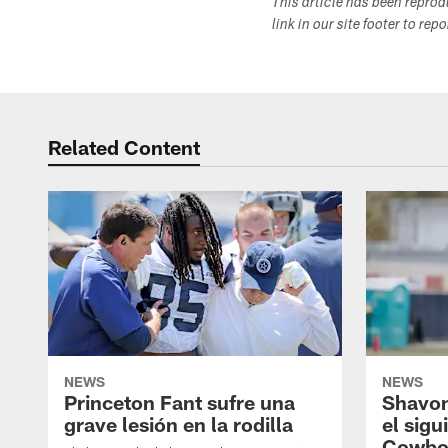
This article has been repro
link in our site footer to rep
Related Content
NEWS
NEWS
Princeton Fant sufre una
Shavon
grave lesión en la rodilla
el sigu
Cowbo