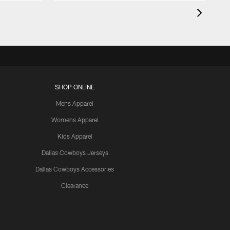
SHOP ONLINE
Mens Apparel
Womens Apparel
Kids Apparel
Dallas Cowboys Jerseys
Dallas Cowboys Accessories
Clearance