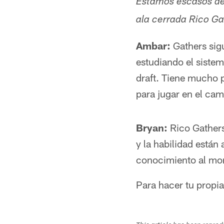
Estamos escasos de
ala cerrada Rico G
Ambar:
Gathers sigu
estudiando el siste
draft. Tiene mucho p
para jugar en el cam
Bryan:
Rico Gathers
y la habilidad están
conocimiento al mom
Para hacer tu propi