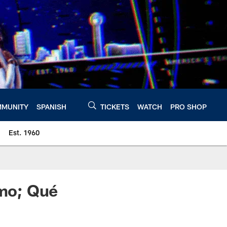
MUNITY
SPANISH
TICKETS
WATCH
PRO SHOP
Est. 1960
mo; Qué