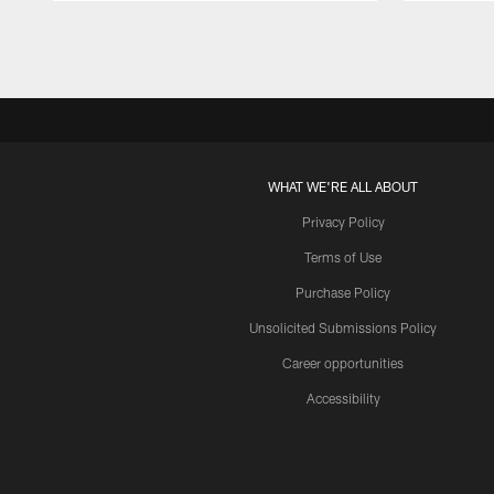
Pause
Play
WHAT WE'RE ALL ABOUT
Privacy Policy
Terms of Use
Purchase Policy
Unsolicited Submissions Policy
Career opportunities
Accessibility