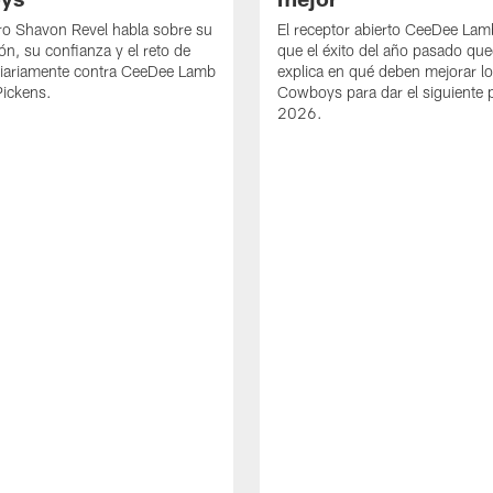
ro Shavon Revel habla sobre su
El receptor abierto CeeDee La
ón, su confianza y el reto de
que el éxito del año pasado que
diariamente contra CeeDee Lamb
explica en qué deben mejorar l
Pickens.
Cowboys para dar el siguiente 
2026.