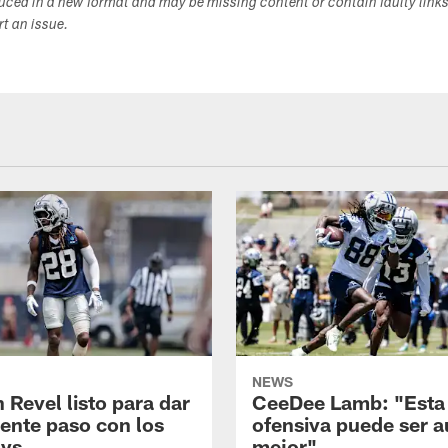
duced in a new format and may be missing content or contain faulty link
ort an issue.
NEWS
 Revel listo para dar
CeeDee Lamb: "Esta
iente paso con los
ofensiva puede ser 
ys
mejor"