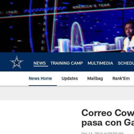
Skip
to
main
content
NEWS
TRAINING CAMP
MULTIMEDIA
SCHED
News Home
Updates
Mailbag
Rank'Em
Correo Cow
pasa con G
Dec 14, 2016 at 03:59 AM