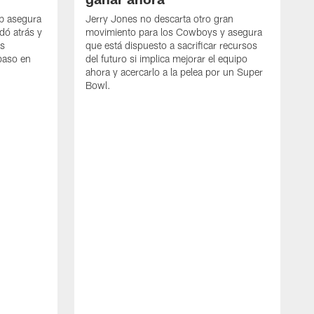
mb asegura
Jerry Jones no descarta otro gran
dó atrás y
movimiento para los Cowboys y asegura
os
que está dispuesto a sacrificar recursos
paso en
del futuro si implica mejorar el equipo
ahora y acercarlo a la pelea por un Super
Bowl.
E
G
D