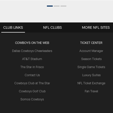
CLUB LINKS
NFL CLUBS
MORE NFL SITES
COWBOYS ON THE WEB
TICKET CENTER
Dallas Cowboys Cheerleaders
Account Manager
AT&T Stadium
Season Tickets
The Star in Frisco
Single Game Tickets
Contact Us
Luxury Suites
Cowboys Club at The Star
NFL Ticket Exchange
Cowboys Golf Club
Fan Travel
Somos Cowboys