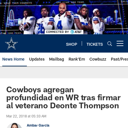
Skip
to
main
content
SHOP
TICKETS
Open menu button
News Home
Updates
Mailbag
Rank'Em
Cowbuzz
Past/Pre
Cowboys agregan
profundidad en WR tras firmar
al veterano Deonte Thompson
Mar 22, 2018 at 05:33 AM
Ambar Garcia