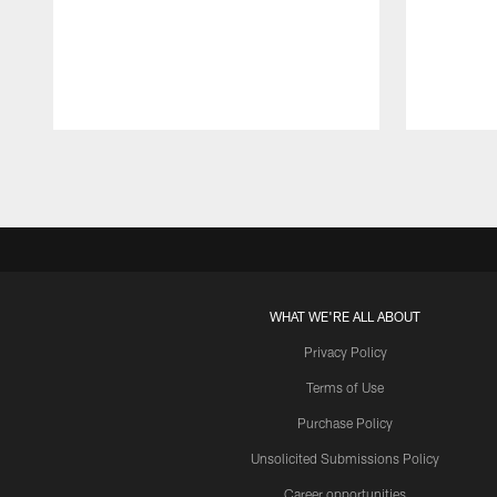
Pause
Play
WHAT WE'RE ALL ABOUT
Privacy Policy
Terms of Use
Purchase Policy
Unsolicited Submissions Policy
Career opportunities