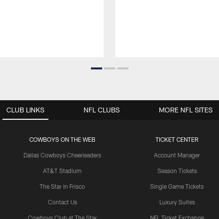
CLUB LINKS
NFL CLUBS
MORE NFL SITES
COWBOYS ON THE WEB
TICKET CENTER
Dallas Cowboys Cheerleaders
Account Manager
AT&T Stadium
Season Tickets
The Star in Frisco
Single Game Tickets
Contact Us
Luxury Suites
Cowboys Club at The Star
NFL Ticket Exchange