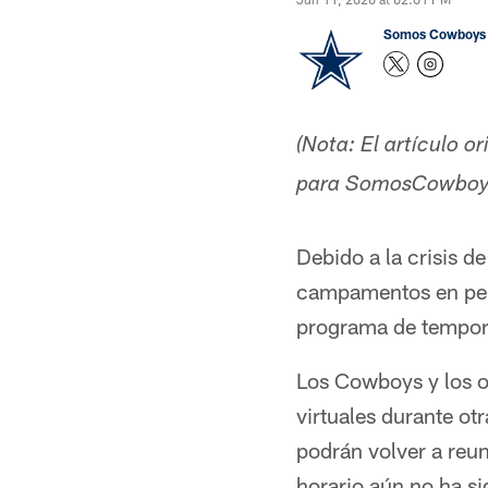
Somos Cowboys
(Nota: El artículo 
para SomosCowboy
Debido a la crisis d
campamentos en pers
programa de tempora
Los Cowboys y los ot
virtuales durante o
podrán volver a reu
horario aún no ha s