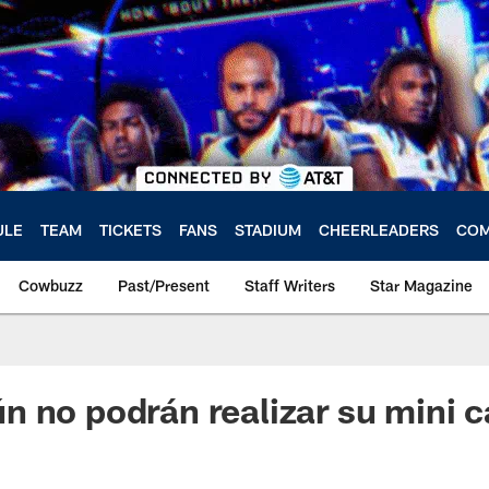
ULE
TEAM
TICKETS
FANS
STADIUM
CHEERLEADERS
COM
Cowbuzz
Past/Present
Staff Writers
Star Magazine
n no podrán realizar su mini