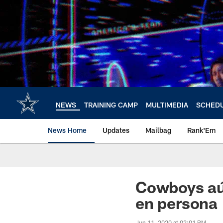
Skip
to
main
content
NEWS
TRAINING CAMP
MULTIMEDIA
SCHED
News Home
Updates
Mailbag
Rank'Em
Cowboys aú
en persona
Jun 11, 2020 at 02:01 PM