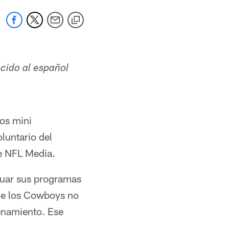
ucido al español
los mini
luntario del
de NFL Media.
inuar sus programas
que los Cowboys no
enamiento. Ese