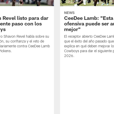
NEWS
 Revel listo para dar
CeeDee Lamb: "Esta
iente paso con los
ofensiva puede ser 
ys
mejor"
ro Shavon Revel habla sobre su
El receptor abierto CeeDee La
ón, su confianza y el reto de
que el éxito del año pasado que
diariamente contra CeeDee Lamb
explica en qué deben mejorar l
Pickens.
Cowboys para dar el siguiente 
2026.