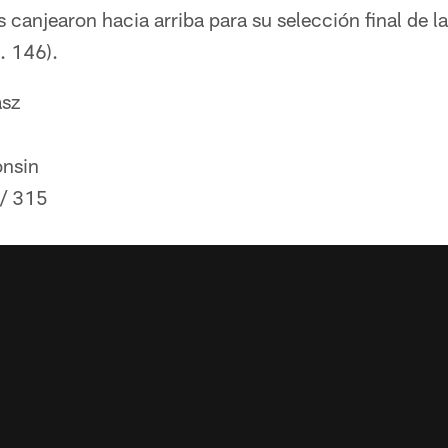
canjearon hacia arriba para su selección final de l
. 146).
asz
nsin
 / 315