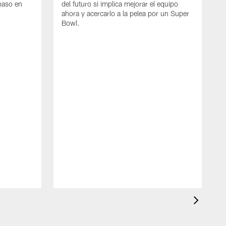
paso en
del futuro si implica mejorar el equipo
ahora y acercarlo a la pelea por un Super
Bowl.
E
G
D