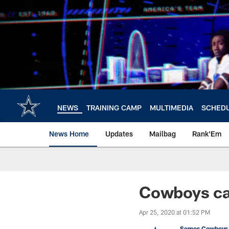
Skip
to
main
content
NEWS
TRAINING CAMP
MULTIMEDIA
SCHED
News Home
Updates
Mailbag
Rank'Em
Cowboys can
Apr 25, 2020 at 01:52 PM
Somos Cowboys