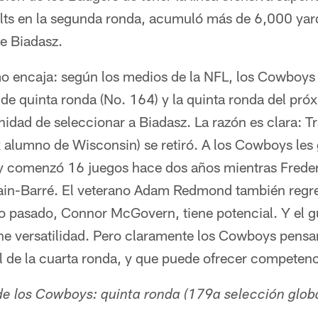
lts en la segunda ronda, acumuló más de 6,000 yarda
e Biadasz.
 encaja: según los medios de la NFL, los Cowboys
de quinta ronda (No. 164) y la quinta ronda del pró
nidad de seleccionar a Biadasz. La razón es clara: T
x alumno de Wisconsin) se retiró. A los Cowboys les
y comenzó 16 juegos hace dos años mientras Freder
lain-Barré. El veterano Adam Redmond también regre
ño pasado, Connor McGovern, tiene potencial. Y el g
ne versatilidad. Pero claramente los Cowboys pensa
al de la cuarta ronda, y que puede ofrecer competenc
e los Cowboys: quinta ronda (179a selección globa