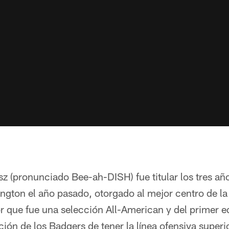
z (pronunciado Bee-ah-DISH) fue titular los tres añ
ngton el año pasado, otorgado al mejor centro de la
 que fue una selección All-American y del primer e
ción de los Badgers de tener la línea ofensiva superi