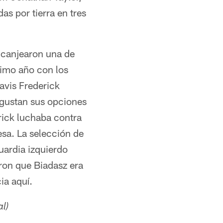
s por tierra en tres
 canjearon una de
ximo año con los
ravis Frederick
 gustan sus opciones
ick luchaba contra
sa. La selección de
uardia izquierdo
ron que Biadasz era
ia aquí.
l)