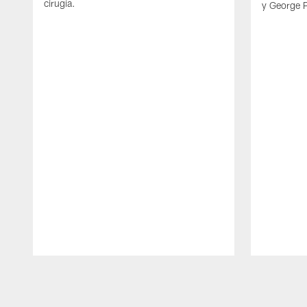
cirugía.
y George 
Pause
Play