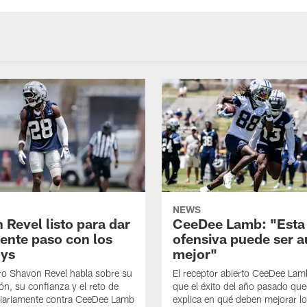
NEWS
 Revel listo para dar
CeeDee Lamb: "Esta
iente paso con los
ofensiva puede ser 
ys
mejor"
ro Shavon Revel habla sobre su
El receptor abierto CeeDee La
ón, su confianza y el reto de
que el éxito del año pasado que
diariamente contra CeeDee Lamb
explica en qué deben mejorar l