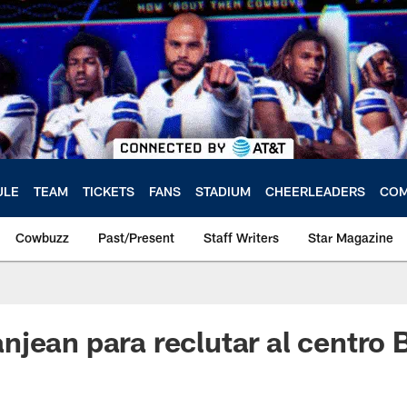
ULE
TEAM
TICKETS
FANS
STADIUM
CHEERLEADERS
COM
Cowbuzz
Past/Present
Staff Writers
Star Magazine
jean para reclutar al centro 