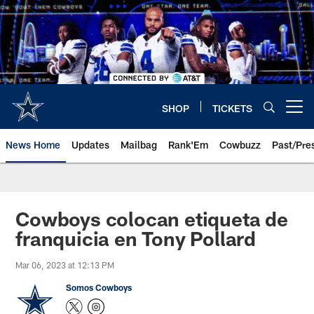
Skip
to
main
content
SHOP
TICKETS
Open menu button
News Home
Updates
Mailbag
Rank'Em
Cowbuzz
Past/Pre
Cowboys colocan etiqueta de
franquicia en Tony Pollard
Mar 06, 2023 at 12:13 PM
Somos Cowboys