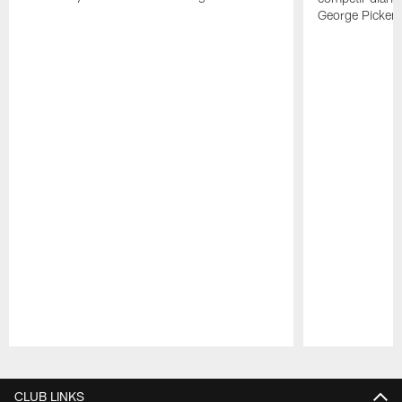
George Picken
Pause
Play
CLUB LINKS