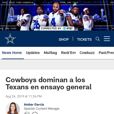
Skip
to
main
content
SHOP
TICKETS
Open menu button
News Home
Updates
Mailbag
Rank'Em
Cowbuzz
Past/Pre
Cowboys dominan a los
Texans en ensayo general
Aug 24, 2019 at 11:26 PM
Ambar Garcia
Spanish Content Manager