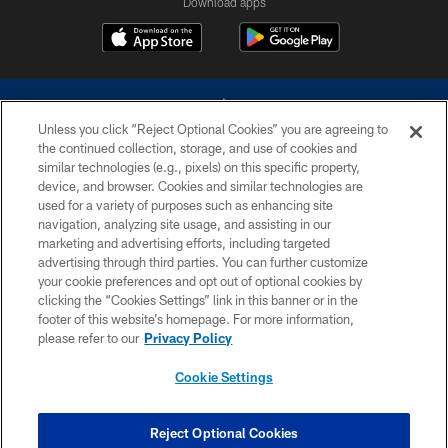
Download apps
Unless you click “Reject Optional Cookies” you are agreeing to
the continued collection, storage, and use of cookies and
similar technologies (e.g., pixels) on this specific property,
device, and browser. Cookies and similar technologies are
©2026 Dallas Cowboys. All rights reserved. Do not duplicate in any form
without permission of the Dallas Cowboys. The Dallas Cowboys
used for a variety of purposes such as enhancing site
Cheerleaders will not initiate contact with any person to request personal or
navigation, analyzing site usage, and assisting in our
financial information.
marketing and advertising efforts, including targeted
advertising through third parties. You can further customize
PRIVACY POLICY
your cookie preferences and opt out of optional cookies by
clicking the “Cookies Settings” link in this banner or in the
ACCESSIBILITY
footer of this website’s homepage. For more information,
SITE MAP
please refer to our
Privacy Policy
AD CHOICES
Cookie Settings
YOUR PRIVACY CHOICES
COOKIE SETTINGS
Reject Optional Cookies