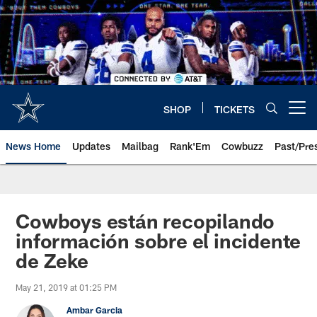
Skip
to
main
content
SHOP
TICKETS
Open menu button
News Home
Updates
Mailbag
Rank'Em
Cowbuzz
Past/Pre
Cowboys están recopilando
información sobre el incidente
de Zeke
May 21, 2019 at 01:25 PM
Ambar Garcia