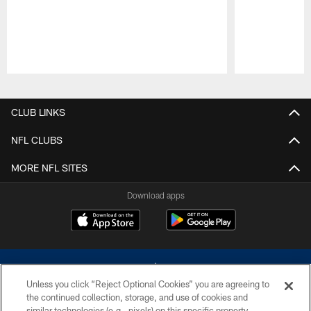
Pause
Play
CLUB LINKS
NFL CLUBS
MORE NFL SITES
Download apps
Unless you click “Reject Optional Cookies” you are agreeing to
the continued collection, storage, and use of cookies and
similar technologies (e.g., pixels) on this specific property,