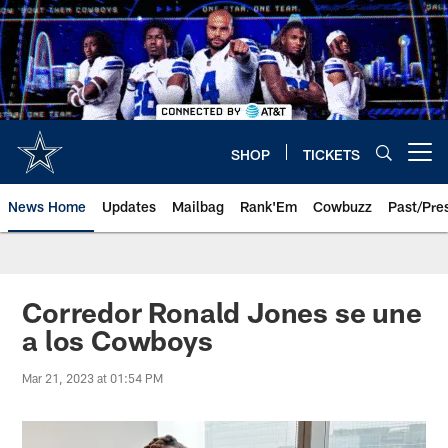
Skip
to
main
content
SHOP
TICKETS
Open menu button
News Home
Updates
Mailbag
Rank'Em
Cowbuzz
Past/Pre
Corredor Ronald Jones se une
a los Cowboys
Mar 21, 2023 at 01:54 PM