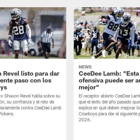
NEWS
 Revel listo para dar
CeeDee Lamb: "Esta
iente paso con los
ofensiva puede ser 
ys
mejor"
ro Shavon Revel habla sobre su
El receptor abierto CeeDee La
ón, su confianza y el reto de
que el éxito del año pasado que
diariamente contra CeeDee Lamb
explica en qué deben mejorar l
Pickens.
Cowboys para dar el siguiente 
2026.