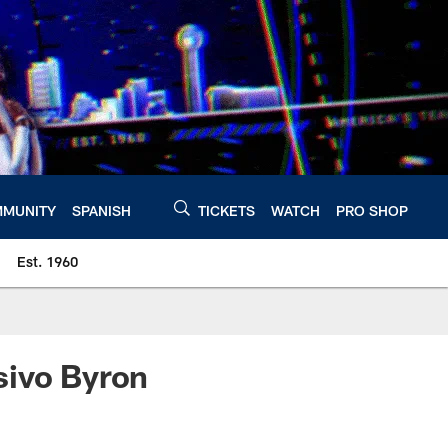
MUNITY
SPANISH
TICKETS
WATCH
PRO SHOP
Est. 1960
sivo Byron