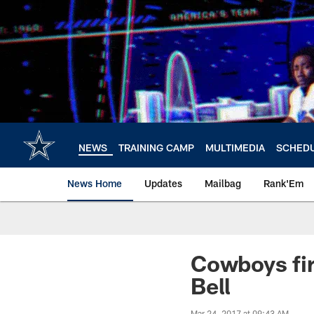
Skip
to
main
content
NEWS
TRAINING CAMP
MULTIMEDIA
SCHED
News Home
Updates
Mailbag
Rank'Em
Cowboys fir
Bell
Mar 24, 2017 at 09:43 AM