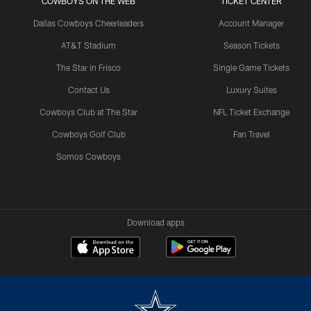
COWBOYS ON THE WEB
TICKET CENTER
Dallas Cowboys Cheerleaders
Account Manager
AT&T Stadium
Season Tickets
The Star in Frisco
Single Game Tickets
Contact Us
Luxury Suites
Cowboys Club at The Star
NFL Ticket Exchange
Cowboys Golf Club
Fan Travel
Somos Cowboys
Download apps