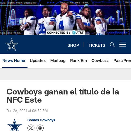
Skip
to
main
content
SHOP
TICKETS
Open menu button
News Home
Updates
Mailbag
Rank'Em
Cowbuzz
Past/Pre
Cowboys ganan el título de la
NFC Este
Dec 26, 2021 at 06:32 PM
Somos Cowboys